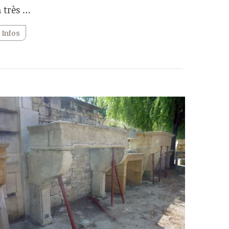
à très …
Infos