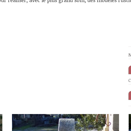
r réaliser, avec le plus grand soin, des modèles rusti
N
C