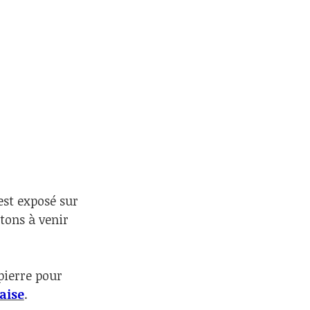
est exposé sur
itons à venir
pierre pour
aise
.