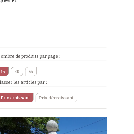
ques et
ombre de produits par page :
15
30
45
lasser les articles par :
Prix croissant
Prix décroissant