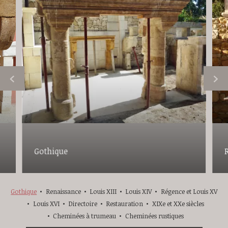
Gothique
Gothique
Renaissance
Louis XIII
Louis XIV
Régence et Louis XV
Louis XVI
Directoire
Restauration
XIXe et XXe siècles
Cheminées à trumeau
Cheminées rustiques