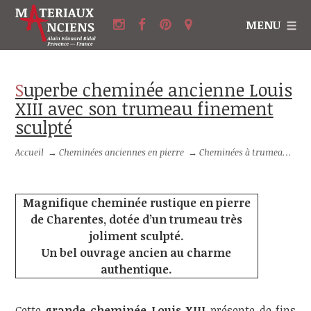
MENU
Superbe cheminée ancienne Louis
XIII avec son trumeau finement
sculpté
Accueil
→
Cheminées anciennes en pierre
→
Cheminées à trumeau
→
S
Magnifique cheminée rustique en pierre
de Charentes, dotée d’un trumeau très
joliment sculpté.
Un bel ouvrage ancien au charme
authentique.
Cette
grande cheminée Louis XIII
présente de fins