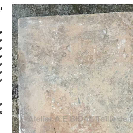
u
e
e
e
e
e
e
e
e
x