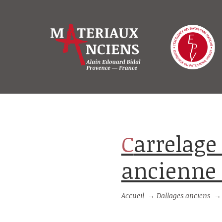
Carrelage carré en terre cuite
ancienne 
Accueil
→
Dallages anciens