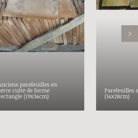
Anciens parefeuilles en
terre cuite de forme
Parefeuilles 
rectangle (19x34cm)
(14x28cm)