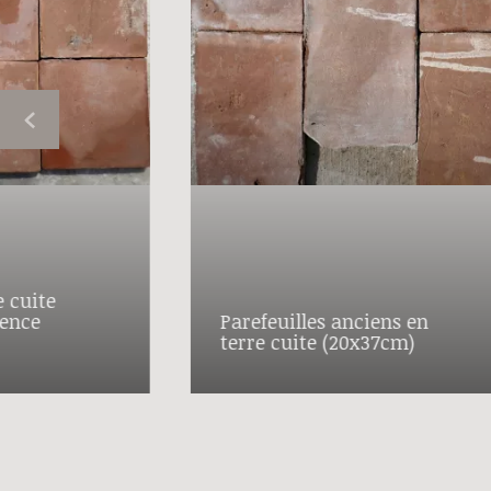
 cuite
vence
Parefeuilles anciens en
terre cuite (20x37cm)