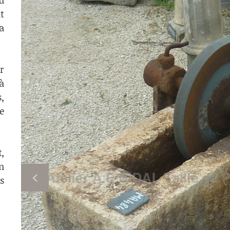
u
t
a
r
à
,
e
t
,
n
s