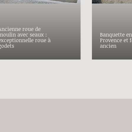
Ancienne roue de
moulin avec seaux :
Banquette en
exceptionnelle roue à
Provence et f
godets
ancien