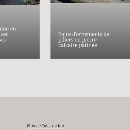
enne en
avec
Paire d'ornements de
ses
piliers en pierre
calcaire patinée
Plus de Décoration