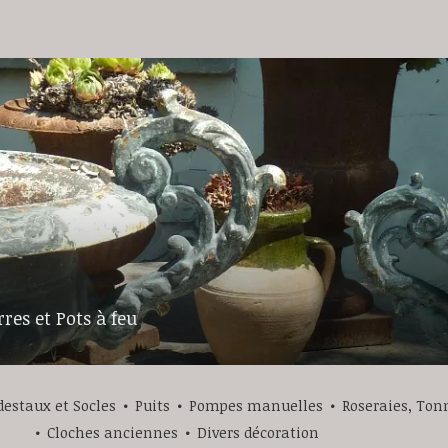
rres et Pots à feu
destaux et Socles
Puits
Pompes manuelles
Roseraies, Ton
Cloches anciennes
Divers décoration