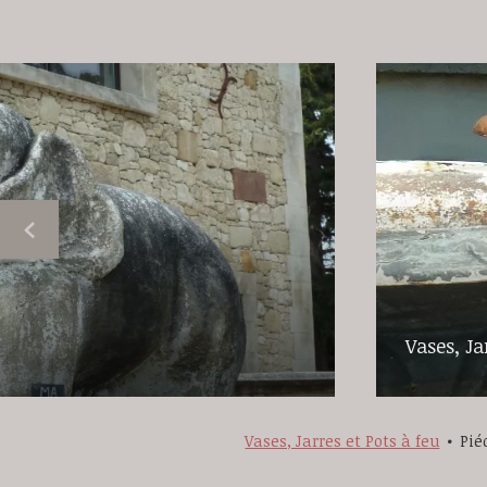
Vases, Ja
Vases, Jarres et Pots à feu
Pié