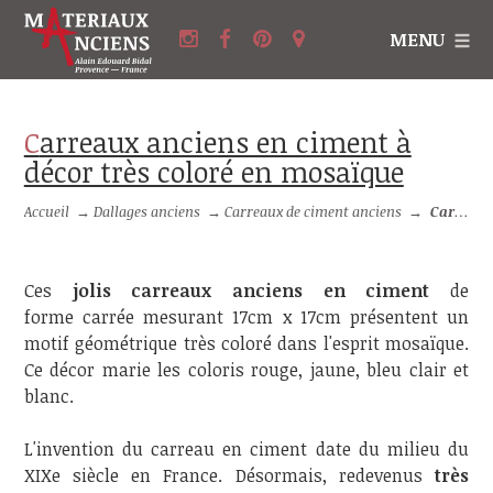
MENU
Carreaux anciens en ciment à
décor très coloré en mosaïque
Accueil
→
Dallages anciens
→
Carreaux de ciment anciens
→
Carreaux anciens en ciment à décor très coloré en mosaïque
Ces
jolis carreaux anciens en ciment
de
forme carrée mesurant 17cm x 17cm présentent un
motif géométrique très coloré dans l'esprit mosaïque.
Ce décor marie les coloris rouge, jaune, bleu clair et
blanc.
L'invention du carreau en ciment date du milieu du
XIXe siècle en France. Désormais, redevenus
très