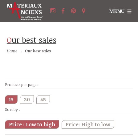
MENU
Our best sales
Home
→
Our best sales
Products per page :
15
30
45
Sort by :
Price : Low to high
Price: High to low