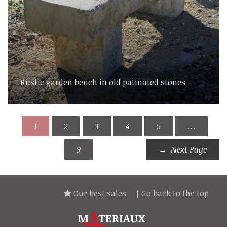
Rustic garden bench in old patinated stones
1
2
3
4
5
…
9
Next Page
Our best sales
↑ Go back to the top